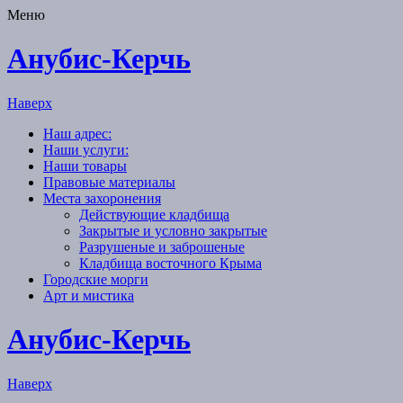
Меню
Анубис-Керчь
Наверх
Наш адрес:
Наши услуги:
Наши товары
Правовые материалы
Места захоронения
Действующие кладбища
Закрытые и условно закрытые
Разрушеные и заброшеные
Кладбища восточного Крыма
Городские морги
Арт и мистика
Анубис-Керчь
Наверх