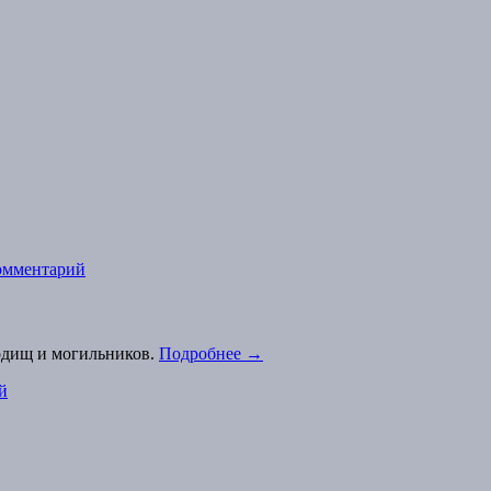
омментарий
одищ и могильников.
Подробнее
→
й