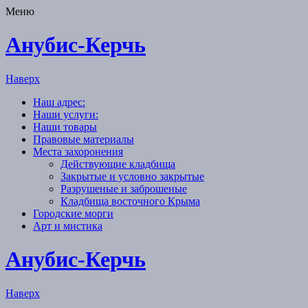
Меню
Анубис-Керчь
Наверх
Наш адрес:
Наши услуги:
Наши товары
Правовые материалы
Места захоронения
Действующие кладбища
Закрытые и условно закрытые
Разрушеные и заброшеные
Кладбища восточного Крыма
Городские морги
Арт и мистика
Анубис-Керчь
Наверх