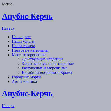
Меню
Анубис-Керчь
Наверх
Наш адрес:
Наши услуги:
Наши товары
Правовые материалы
Места захоронения
Действующие кладбища
Закрытые и условно закрытые
Разрушеные и заброшеные
Кладбища восточного Крыма
Городские морги
Арт и мистика
Анубис-Керчь
Наверх