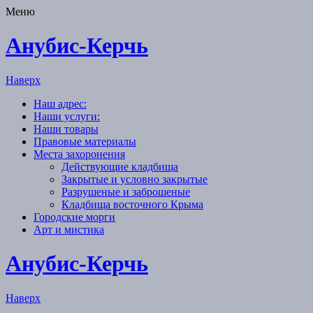
Меню
Анубис-Керчь
Наверх
Наш адрес:
Наши услуги:
Наши товары
Правовые материалы
Места захоронения
Действующие кладбища
Закрытые и условно закрытые
Разрушеные и заброшеные
Кладбища восточного Крыма
Городские морги
Арт и мистика
Анубис-Керчь
Наверх