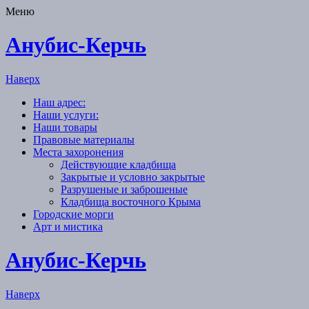
Меню
Анубис-Керчь
Наверх
Наш адрес:
Наши услуги:
Наши товары
Правовые материалы
Места захоронения
Действующие кладбища
Закрытые и условно закрытые
Разрушеные и заброшеные
Кладбища восточного Крыма
Городские морги
Арт и мистика
Анубис-Керчь
Наверх